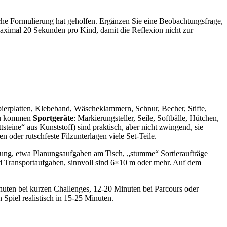
he Formulierung hat geholfen. Ergänzen Sie eine Beobachtungsfrage,
 maximal 20 Sekunden pro Kind, damit die Reflexion nicht zur
ierplatten, Klebeband, Wäscheklammern, Schnur, Becher, Stifte,
azu kommen
Sportgeräte
: Markierungsteller, Seile, Softbälle, Hütchen,
tsteine“ aus Kunststoff) sind praktisch, aber nicht zwingend, sie
oder rutschfeste Filzunterlagen viele Set-Teile.
gung, etwa Planungsaufgaben am Tisch, „stumme“ Sortieraufträge
d Transportaufgaben, sinnvoll sind 6×10 m oder mehr. Auf dem
uten bei kurzen Challenges, 12-20 Minuten bei Parcours oder
Spiel realistisch in 15-25 Minuten.