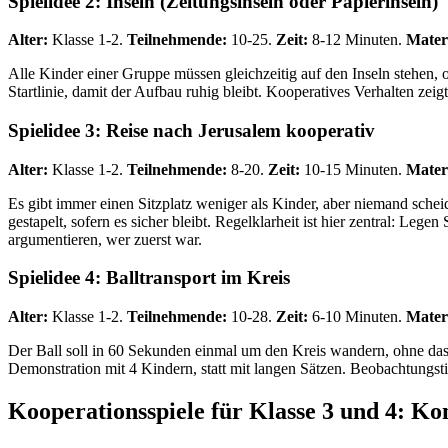
Spielidee 2: Inseln (Zeitungsinseln oder Papierinseln)
Alter:
Klasse 1-2.
Teilnehmende:
10-25.
Zeit:
8-12 Minuten.
Materi
Alle Kinder einer Gruppe müssen gleichzeitig auf den Inseln stehen,
Startlinie, damit der Aufbau ruhig bleibt. Kooperatives Verhalten zeigt
Spielidee 3: Reise nach Jerusalem kooperativ
Alter:
Klasse 1-2.
Teilnehmende:
8-20.
Zeit:
10-15 Minuten.
Materi
Es gibt immer einen Sitzplatz weniger als Kinder, aber niemand sche
gestapelt, sofern es sicher bleibt. Regelklarheit ist hier zentral: Leg
argumentieren, wer zuerst war.
Spielidee 4: Balltransport im Kreis
Alter:
Klasse 1-2.
Teilnehmende:
10-28.
Zeit:
6-10 Minuten.
Materi
Der Ball soll in 60 Sekunden einmal um den Kreis wandern, ohne dass 
Demonstration mit 4 Kindern, statt mit langen Sätzen. Beobachtungst
Kooperationsspiele für Klasse 3 und 4: 