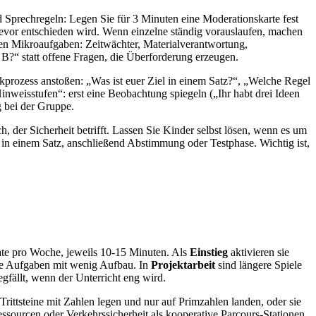
d Sprechregeln: Legen Sie für 3 Minuten eine Moderationskarte fest
 bevor entschieden wird. Wenn einzelne ständig vorauslaufen, machen
n Mikroaufgaben: Zeitwächter, Materialverantwortung,
r B?“ statt offene Fragen, die Überforderung erzeugen.
kprozess anstoßen: „Was ist euer Ziel in einem Satz?“, „Welche Regel
inweisstufen“: erst eine Beobachtung spiegeln („Ihr habt drei Ideen
g bei der Gruppe.
h, der Sicherheit betrifft. Lassen Sie Kinder selbst lösen, wenn es um
 in einem Satz, anschließend Abstimmung oder Testphase. Wichtig ist,
te pro Woche, jeweils 10-15 Minuten. Als
Einstieg
aktivieren sie
te Aufgaben mit wenig Aufbau. In
Projektarbeit
sind längere Spiele
fällt, wenn der Unterricht eng wird.
ittsteine mit Zahlen legen und nur auf Primzahlen landen, oder sie
essourcen oder Verkehrssicherheit als kooperative Parcours-Stationen