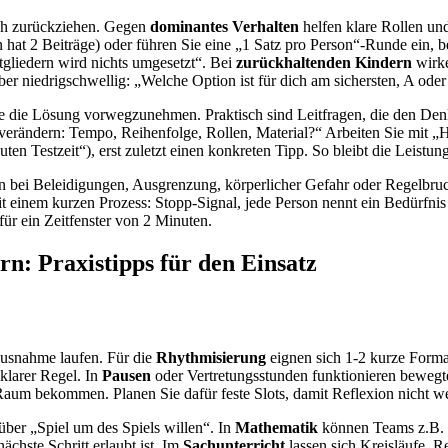
sich zurückziehen. Gegen
dominantes Verhalten
helfen klare Rollen un
n hat 2 Beiträge) oder führen Sie eine „1 Satz pro Person“-Runde ein,
liedern wird nichts umgesetzt“. Bei
zurückhaltenden Kindern
wirke
aber niedrigschwellig: „Welche Option ist für dich am sichersten, A ode
hne die Lösung vorwegzunehmen. Praktisch sind Leitfragen, die den Den
 verändern: Tempo, Reihenfolge, Rollen, Material?“ Arbeiten Sie mit „H
ten Testzeit“), erst zuletzt einen konkreten Tipp. So bleibt die Leistun
 ein bei Beleidigungen, Ausgrenzung, körperlicher Gefahr oder Regelbruc
t einem kurzen Prozess: Stopp-Signal, jede Person nennt ein Bedürfnis
afür ein Zeitfenster von 2 Minuten.
rn: Praxistipps für den Einsatz
 Ausnahme laufen. Für die
Rhythmisierung
eignen sich 1-2 kurze Forma
klarer Regel. In
Pausen
oder Vertretungsstunden funktionieren beweg
aum bekommen. Planen Sie dafür feste Slots, damit Reflexion nicht weg
über „Spiel um des Spiels willen“. In
Mathematik
können Teams z.B. Tr
chste Schritt erlaubt ist. Im
Sachunterricht
lassen sich Kreisläufe, R