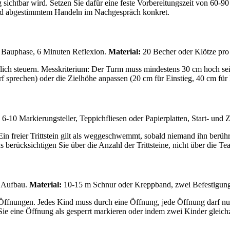
ichtbar wird. Setzen Sie dafür eine feste Vorbereitungszeit von 60-90 S
und abgestimmtem Handeln im Nachgespräch konkret.
Bauphase, 6 Minuten Reflexion.
Material:
20 Becher oder Klötze pr
ndlich steuern. Messkriterium: Der Turm muss mindestens 30 cm hoch se
f sprechen) oder die Zielhöhe anpassen (20 cm für Einstieg, 40 cm für 
6-10 Markierungsteller, Teppichfliesen oder Papierplatten, Start- und Zi
in freier Trittstein gilt als weggeschwemmt, sobald niemand ihn berührt
s berücksichtigen Sie über die Anzahl der Trittsteine, nicht über die T
e Aufbau.
Material:
10-15 m Schnur oder Kreppband, zwei Befestigungs
 Öffnungen. Jedes Kind muss durch eine Öffnung, jede Öffnung darf nu
ie eine Öffnung als gesperrt markieren oder indem zwei Kinder gleich