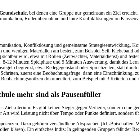
 Grundschule
, bei denen eine Gruppe nur gemeinsam ein Ziel erreicht
ommunikation, Rollenübernahme und faire Konfliktlösungen im Klassenv
munikation, Konfliktlösung und gemeinsame Strategieentwicklung, Kom
n und wenigen Materialien am besten, zum Beispiel Seil, Klebeband ode
 sichtbar wird, etwa mit Rollen (Zeitwächter, Materialdienst) und fest
ng, 8-12 Minuten Spielphase und 5 Minuten Auswertung, damit das Lernen
egeln begrenzt, etwa Redegegenstand oder Sprechzeiten, statt durch 
Schritten, zuerst eine Beobachtungsfrage, dann eine Einschränkung, zu
 Beobachtungsnotizen dokumentiert, zum Beispiel mit 3 Kriterien und e
ule mehr sind als Pausenfüller
 Zielkriterium: Es gibt keinen Sieger gegen Verlierer, sondern eine g
r Art wird Leistung nicht über Tempo oder Punkte definiert, sondern ü
mpetenzen. Dazu gehören verständliche Absprachen (Ich-Botschaften, 
en klären). Ein einfaches Indiz: In gelingenden Gruppen fällt der Rede