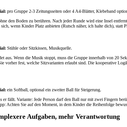
al:
pro Gruppe 2-3 Zeitungsseiten oder 4 A4-Blätter, Klebeband option
 ohne den Boden zu berühren. Nach jeder Runde wird eine Insel entfern
 sich, wenn Kinder Platz anbieten (Rutsch näher, ich halte dich), statt P
al:
Stühle oder Sitzkissen, Musikquelle.
idet aus. Wenn die Musik stoppt, muss die Gruppe innerhalb von 20 Se
en Sie vorher fest, welche Sitzvarianten erlaubt sind. Die kooperative Lo
al:
ein Softball, optional ein zweiter Ball für Steigerung.
er fällt. Variante: Jede Person darf den Ball nur mit zwei Fingern be
ipp: Achten Sie auf den Moment, in dem Kinder die Reihenfolge bewusst
Komplexere Aufgaben, mehr Verantwortung