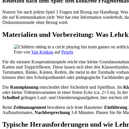
Reflexion nach dem Spiel: drei konkrete Frageformat
Nutzen Sie nach jedem Spiel 3 Fragen mit Bezug zur Handlung: Was 
die auf Kommunikation zielt: Wer hat eine Information wiederholt, da
Diskussionsrunde ohne Bezug wird.
Materialien und Vorbereitung: Was Lehrk
Foto von
Yan Krukau
auf
Pexels
Für die meisten Kooperationsspiele reicht eine kleine Grundausstatt
Karten und Teppichfliesen. Diese lassen sich über den Klassenfundu
Turnmatten, Bänke, Kästen, Reifen, die meist in der Turnhalle vorha
können über den Schulsporthandel oder pädagogische Fachhändler geka
Die
Raumplanung
entscheidet über Sicherheit und Spielfluss. Im
Kl
oder kleine Trittsteinvarianten in einer freien Ecke (ca. 2×3 m). In der
Schulhof
gelingen Lauf- und Orientierungsaufgaben, hier reichen oft
Beim
Zeitmanagement
bewähren sich feste Bausteine:
Einführung
Aufbauformaten,
Nachbesprechung
3-8 Minuten. Planen Sie für Mat
Typische Herausforderungen und wie Lehrk