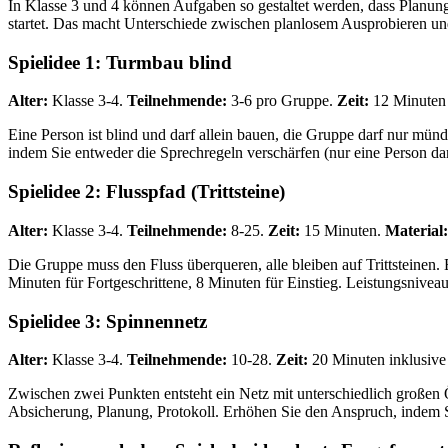
In Klasse 3 und 4 können Aufgaben so gestaltet werden, dass Planung s
startet. Das macht Unterschiede zwischen planlosem Ausprobieren 
Spielidee 1: Turmbau blind
Alter:
Klasse 3-4.
Teilnehmende:
3-6 pro Gruppe.
Zeit:
12 Minuten 
Eine Person ist blind und darf allein bauen, die Gruppe darf nur mü
indem Sie entweder die Sprechregeln verschärfen (nur eine Person dar
Spielidee 2: Flusspfad (Trittsteine)
Alter:
Klasse 3-4.
Teilnehmende:
8-25.
Zeit:
15 Minuten.
Material:
Die Gruppe muss den Fluss überqueren, alle bleiben auf Trittsteinen. E
Minuten für Fortgeschrittene, 8 Minuten für Einstieg. Leistungsniveau
Spielidee 3: Spinnennetz
Alter:
Klasse 3-4.
Teilnehmende:
10-28.
Zeit:
20 Minuten inklusiv
Zwischen zwei Punkten entsteht ein Netz mit unterschiedlich großen
Absicherung, Planung, Protokoll. Erhöhen Sie den Anspruch, indem S