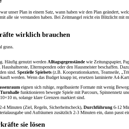
e
war unser Plan in einem Satz, wann haben wir den Plan geändert, welc
mit alle sie verstanden haben. Bei Zeitmangel reicht ein Blitzlicht mit
räfte wirklich brauchen
ung. Häufig genutzt werden
Alltagsgegenstände
wie Zeitungspapier, Pap
s, Haushaltsreste, Elternspenden oder den Hausmeister beschaffen. D
nden sind.
Spezielle Spielsets
(z.B. Kooperationskarten, Teamseile, „Trit
uft werden. Wenn das Budget knapp ist, ersetzen laminierte A4-Karten 
assenraum
eignen sich ruhige, regelbasierte Formate mit wenig Bewe
Turnhalle
funktionieren bewegte Spiele mit Parcours, Spinnennetz un
 10×10 m, solange klare Grenzen markiert sind.
2-4 Minuten (Ziel, Regeln, Sicherheitscheck),
Durchführung
6-12 Min
erialausgabe und Aufräumen zusätzlich 2-3 Minuten ein, dann passt ein 
räfte sie lösen