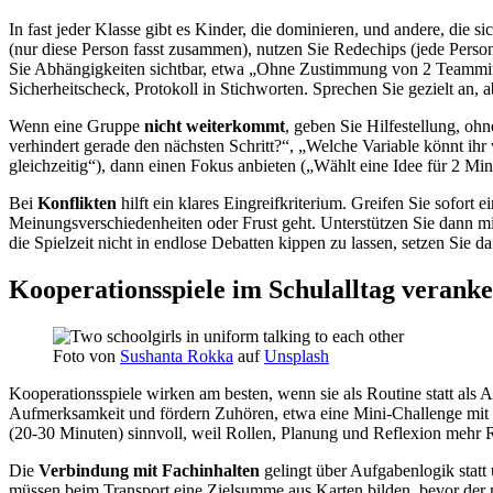
In fast jeder Klasse gibt es Kinder, die dominieren, und andere, die 
(nur diese Person fasst zusammen), nutzen Sie Redechips (jede Perso
Sie Abhängigkeiten sichtbar, etwa „Ohne Zustimmung von 2 Teammitg
Sicherheitscheck, Protokoll in Stichworten. Sprechen Sie gezielt an, 
Wenn eine Gruppe
nicht weiterkommt
, geben Sie Hilfestellung, o
verhindert gerade den nächsten Schritt?“, „Welche Variable könnt ihr
gleichzeitig“), dann einen Fokus anbieten („Wählt eine Idee für 2 Minu
Bei
Konflikten
hilft ein klares Eingreifkriterium. Greifen Sie sofort
Meinungsverschiedenheiten oder Frust geht. Unterstützen Sie dann mi
die Spielzeit nicht in endlose Debatten kippen zu lassen, setzen Sie d
Kooperationsspiele im Schulalltag veranke
Foto von
Sushanta Rokka
auf
Unsplash
Kooperationsspiele wirken am besten, wenn sie als Routine statt als
Aufmerksamkeit und fördern Zuhören, etwa eine Mini-Challenge mit 
(20-30 Minuten) sinnvoll, weil Rollen, Planung und Reflexion mehr R
Die
Verbindung mit Fachinhalten
gelingt über Aufgabenlogik statt 
müssen beim Transport eine Zielsumme aus Karten bilden, bevor der nä