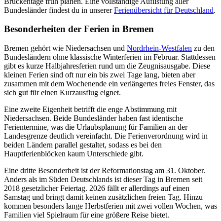
Brückentage früh planen. Eine vollständige Auflistung aller
Bundesländer findest du in unserer
Ferienübersicht für Deutschland
.
Besonderheiten der Ferien in Bremen
Bremen gehört wie Niedersachsen und
Nordrhein-Westfalen
zu den
Bundesländern ohne klassische Winterferien im Februar. Stattdessen
gibt es kurze Halbjahresferien rund um die Zeugnisausgabe. Diese
kleinen Ferien sind oft nur ein bis zwei Tage lang, bieten aber
zusammen mit dem Wochenende ein verlängertes freies Fenster, das
sich gut für einen Kurzausflug eignet.
Eine zweite Eigenheit betrifft die enge Abstimmung mit
Niedersachsen. Beide Bundesländer haben fast identische
Ferientermine, was die Urlaubsplanung für Familien an der
Landesgrenze deutlich vereinfacht. Die Ferienverordnung wird in
beiden Ländern parallel gestaltet, sodass es bei den
Hauptferienblöcken kaum Unterschiede gibt.
Eine dritte Besonderheit ist der Reformationstag am 31. Oktober.
Anders als im Süden Deutschlands ist dieser Tag in Bremen seit
2018 gesetzlicher Feiertag. 2026 fällt er allerdings auf einen
Samstag und bringt damit keinen zusätzlichen freien Tag. Hinzu
kommen besonders lange Herbstferien mit zwei vollen Wochen, was
Familien viel Spielraum für eine größere Reise bietet.