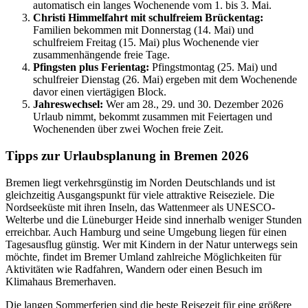
automatisch ein langes Wochenende vom 1. bis 3. Mai.
Christi Himmelfahrt mit schulfreiem Brückentag:
Familien bekommen mit Donnerstag (14. Mai) und
schulfreiem Freitag (15. Mai) plus Wochenende vier
zusammenhängende freie Tage.
Pfingsten plus Ferientag:
Pfingstmontag (25. Mai) und
schulfreier Dienstag (26. Mai) ergeben mit dem Wochenende
davor einen viertägigen Block.
Jahreswechsel:
Wer am 28., 29. und 30. Dezember 2026
Urlaub nimmt, bekommt zusammen mit Feiertagen und
Wochenenden über zwei Wochen freie Zeit.
Tipps zur Urlaubsplanung in Bremen 2026
Bremen liegt verkehrsgünstig im Norden Deutschlands und ist
gleichzeitig Ausgangspunkt für viele attraktive Reiseziele. Die
Nordseeküste mit ihren Inseln, das Wattenmeer als UNESCO-
Welterbe und die Lüneburger Heide sind innerhalb weniger Stunden
erreichbar. Auch Hamburg und seine Umgebung liegen für einen
Tagesausflug günstig. Wer mit Kindern in der Natur unterwegs sein
möchte, findet im Bremer Umland zahlreiche Möglichkeiten für
Aktivitäten wie Radfahren, Wandern oder einen Besuch im
Klimahaus Bremerhaven.
Die langen Sommerferien sind die beste Reisezeit für eine größere