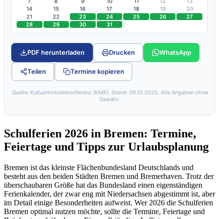
7
8
9
10
11
12
13
14
15
16
17
18
19
20
21
22
23
24
25
26
27
28
29
30
31
PDF herunterladen
Drucken
WhatsApp
Teilen
Termine kopieren
Quelle: Kultusministerkonferenz (KMK). Stand: 09.10.2025. Alle Angaben ohne
Gewähr.
Schulferien 2026 in Bremen: Termine,
Feiertage und Tipps zur Urlaubsplanung
Bremen ist das kleinste Flächenbundesland Deutschlands und
besteht aus den beiden Städten Bremen und Bremerhaven. Trotz der
überschaubaren Größe hat das Bundesland einen eigenständigen
Ferienkalender, der zwar eng mit Niedersachsen abgestimmt ist, aber
im Detail einige Besonderheiten aufweist. Wer 2026 die Schulferien
Bremen optimal nutzen möchte, sollte die Termine, Feiertage und