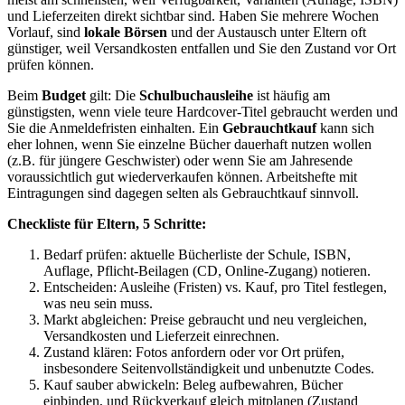
und Lieferzeiten direkt sichtbar sind. Haben Sie mehrere Wochen
Vorlauf, sind
lokale Börsen
und der Austausch unter Eltern oft
günstiger, weil Versandkosten entfallen und Sie den Zustand vor Ort
prüfen können.
Beim
Budget
gilt: Die
Schulbuchausleihe
ist häufig am
günstigsten, wenn viele teure Hardcover-Titel gebraucht werden und
Sie die Anmeldefristen einhalten. Ein
Gebrauchtkauf
kann sich
eher lohnen, wenn Sie einzelne Bücher dauerhaft nutzen wollen
(z.B. für jüngere Geschwister) oder wenn Sie am Jahresende
voraussichtlich gut wiederverkaufen können. Arbeitshefte mit
Eintragungen sind dagegen selten als Gebrauchtkauf sinnvoll.
Checkliste für Eltern, 5 Schritte:
Bedarf prüfen: aktuelle Bücherliste der Schule, ISBN,
Auflage, Pflicht-Beilagen (CD, Online-Zugang) notieren.
Entscheiden: Ausleihe (Fristen) vs. Kauf, pro Titel festlegen,
was neu sein muss.
Markt abgleichen: Preise gebraucht und neu vergleichen,
Versandkosten und Lieferzeit einrechnen.
Zustand klären: Fotos anfordern oder vor Ort prüfen,
insbesondere Seitenvollständigkeit und unbenutzte Codes.
Kauf sauber abwickeln: Beleg aufbewahren, Bücher
einbinden, und Rückverkauf gleich mitplanen (Zustand