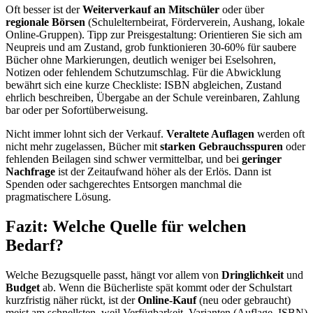
Oft besser ist der
Weiterverkauf an Mitschüler
oder über
regionale Börsen
(Schulelternbeirat, Förderverein, Aushang, lokale
Online-Gruppen). Tipp zur Preisgestaltung: Orientieren Sie sich am
Neupreis und am Zustand, grob funktionieren 30-60% für saubere
Bücher ohne Markierungen, deutlich weniger bei Eselsohren,
Notizen oder fehlendem Schutzumschlag. Für die Abwicklung
bewährt sich eine kurze Checkliste: ISBN abgleichen, Zustand
ehrlich beschreiben, Übergabe an der Schule vereinbaren, Zahlung
bar oder per Sofortüberweisung.
Nicht immer lohnt sich der Verkauf.
Veraltete Auflagen
werden oft
nicht mehr zugelassen, Bücher mit
starken Gebrauchsspuren
oder
fehlenden Beilagen sind schwer vermittelbar, und bei
geringer
Nachfrage
ist der Zeitaufwand höher als der Erlös. Dann ist
Spenden oder sachgerechtes Entsorgen manchmal die
pragmatischere Lösung.
Fazit: Welche Quelle für welchen
Bedarf?
Welche Bezugsquelle passt, hängt vor allem von
Dringlichkeit
und
Budget
ab. Wenn die Bücherliste spät kommt oder der Schulstart
kurzfristig näher rückt, ist der
Online-Kauf
(neu oder gebraucht)
meist am schnellsten, weil Verfügbarkeit, Varianten (Auflage, ISBN)