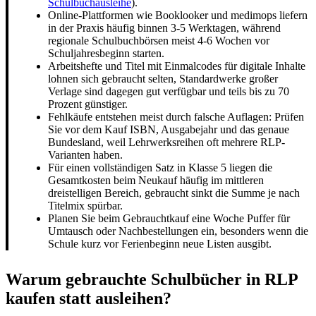
Schulbuchausleihe
).
Online-Plattformen wie Booklooker und medimops liefern
in der Praxis häufig binnen 3-5 Werktagen, während
regionale Schulbuchbörsen meist 4-6 Wochen vor
Schuljahresbeginn starten.
Arbeitshefte und Titel mit Einmalcodes für digitale Inhalte
lohnen sich gebraucht selten, Standardwerke großer
Verlage sind dagegen gut verfügbar und teils bis zu 70
Prozent günstiger.
Fehlkäufe entstehen meist durch falsche Auflagen: Prüfen
Sie vor dem Kauf ISBN, Ausgabejahr und das genaue
Bundesland, weil Lehrwerksreihen oft mehrere RLP-
Varianten haben.
Für einen vollständigen Satz in Klasse 5 liegen die
Gesamtkosten beim Neukauf häufig im mittleren
dreistelligen Bereich, gebraucht sinkt die Summe je nach
Titelmix spürbar.
Planen Sie beim Gebrauchtkauf eine Woche Puffer für
Umtausch oder Nachbestellungen ein, besonders wenn die
Schule kurz vor Ferienbeginn neue Listen ausgibt.
Warum gebrauchte Schulbücher in RLP
kaufen statt ausleihen?