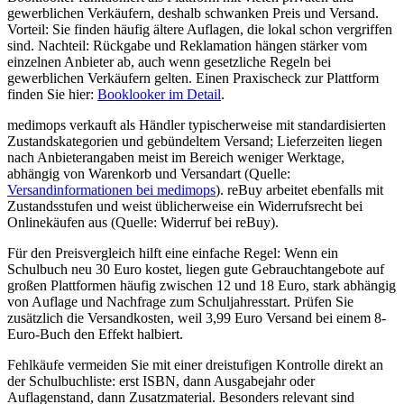
gewerblichen Verkäufern, deshalb schwanken Preis und Versand.
Vorteil: Sie finden häufig ältere Auflagen, die lokal schon vergriffen
sind. Nachteil: Rückgabe und Reklamation hängen stärker vom
einzelnen Anbieter ab, auch wenn gesetzliche Regeln bei
gewerblichen Verkäufern gelten. Einen Praxischeck zur Plattform
finden Sie hier:
Booklooker im Detail
.
medimops verkauft als Händler typischerweise mit standardisierten
Zustandskategorien und gebündeltem Versand; Lieferzeiten liegen
nach Anbieterangaben meist im Bereich weniger Werktage,
abhängig von Warenkorb und Versandart (Quelle:
Versandinformationen bei medimops
). reBuy arbeitet ebenfalls mit
Zustandsstufen und weist üblicherweise ein Widerrufsrecht bei
Onlinekäufen aus (Quelle: Widerruf bei reBuy).
Für den Preisvergleich hilft eine einfache Regel: Wenn ein
Schulbuch neu 30 Euro kostet, liegen gute Gebrauchtangebote auf
großen Plattformen häufig zwischen 12 und 18 Euro, stark abhängig
von Auflage und Nachfrage zum Schuljahresstart. Prüfen Sie
zusätzlich die Versandkosten, weil 3,99 Euro Versand bei einem 8-
Euro-Buch den Effekt halbiert.
Fehlkäufe vermeiden Sie mit einer dreistufigen Kontrolle direkt an
der Schulbuchliste: erst ISBN, dann Ausgabejahr oder
Auflagenstand, dann Zusatzmaterial. Besonders relevant sind