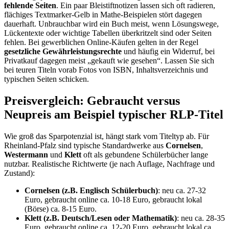
fehlende Seiten
. Ein paar Bleistiftnotizen lassen sich oft radieren,
flächiges Textmarker-Gelb in Mathe-Beispielen stört dagegen
dauerhaft. Unbrauchbar wird ein Buch meist, wenn Lösungswege,
Lückentexte oder wichtige Tabellen überkritzelt sind oder Seiten
fehlen. Bei gewerblichen Online-Käufen gelten in der Regel
gesetzliche Gewährleistungsrechte
und häufig ein Widerruf, bei
Privatkauf dagegen meist „gekauft wie gesehen“. Lassen Sie sich
bei teuren Titeln vorab Fotos von ISBN, Inhaltsverzeichnis und
typischen Seiten schicken.
Preisvergleich: Gebraucht versus
Neupreis am Beispiel typischer RLP-Titel
Wie groß das Sparpotenzial ist, hängt stark vom Titeltyp ab. Für
Rheinland-Pfalz sind typische Standardwerke aus
Cornelsen
,
Westermann
und
Klett
oft als gebundene Schülerbücher lange
nutzbar. Realistische Richtwerte (je nach Auflage, Nachfrage und
Zustand):
Cornelsen (z.B. Englisch Schülerbuch)
: neu ca. 27-32
Euro, gebraucht online ca. 10-18 Euro, gebraucht lokal
(Börse) ca. 8-15 Euro.
Klett (z.B. Deutsch/Lesen oder Mathematik)
: neu ca. 28-35
Euro, gebraucht online ca. 12-20 Euro, gebraucht lokal ca.