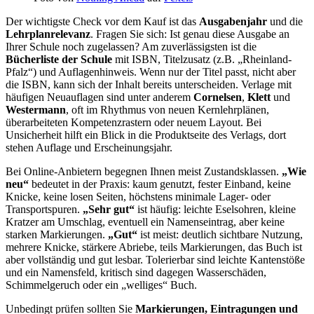
Der wichtigste Check vor dem Kauf ist das
Ausgabenjahr
und die
Lehrplanrelevanz
. Fragen Sie sich: Ist genau diese Ausgabe an
Ihrer Schule noch zugelassen? Am zuverlässigsten ist die
Bücherliste der Schule
mit ISBN, Titelzusatz (z.B. „Rheinland-
Pfalz“) und Auflagenhinweis. Wenn nur der Titel passt, nicht aber
die ISBN, kann sich der Inhalt bereits unterscheiden. Verlage mit
häufigen Neuauflagen sind unter anderem
Cornelsen
,
Klett
und
Westermann
, oft im Rhythmus von neuen Kernlehrplänen,
überarbeiteten Kompetenzrastern oder neuem Layout. Bei
Unsicherheit hilft ein Blick in die Produktseite des Verlags, dort
stehen Auflage und Erscheinungsjahr.
Bei Online-Anbietern begegnen Ihnen meist Zustandsklassen.
„Wie
neu“
bedeutet in der Praxis: kaum genutzt, fester Einband, keine
Knicke, keine losen Seiten, höchstens minimale Lager- oder
Transportspuren.
„Sehr gut“
ist häufig: leichte Eselsohren, kleine
Kratzer am Umschlag, eventuell ein Namenseintrag, aber keine
starken Markierungen.
„Gut“
ist meist: deutlich sichtbare Nutzung,
mehrere Knicke, stärkere Abriebe, teils Markierungen, das Buch ist
aber vollständig und gut lesbar. Tolerierbar sind leichte Kantenstöße
und ein Namensfeld, kritisch sind dagegen Wasserschäden,
Schimmelgeruch oder ein „welliges“ Buch.
Unbedingt prüfen sollten Sie
Markierungen, Eintragungen und