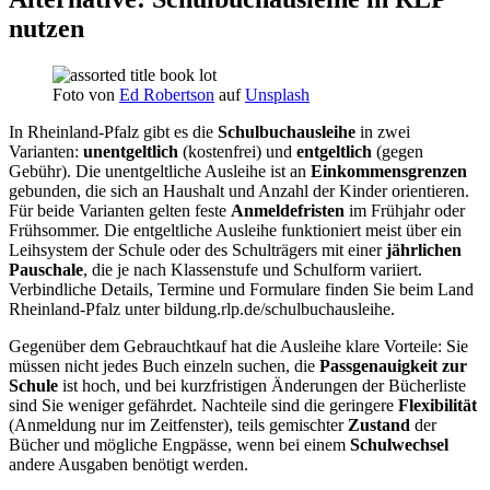
nutzen
Foto von
Ed Robertson
auf
Unsplash
In Rheinland-Pfalz gibt es die
Schulbuchausleihe
in zwei
Varianten:
unentgeltlich
(kostenfrei) und
entgeltlich
(gegen
Gebühr). Die unentgeltliche Ausleihe ist an
Einkommensgrenzen
gebunden, die sich an Haushalt und Anzahl der Kinder orientieren.
Für beide Varianten gelten feste
Anmeldefristen
im Frühjahr oder
Frühsommer. Die entgeltliche Ausleihe funktioniert meist über ein
Leihsystem der Schule oder des Schulträgers mit einer
jährlichen
Pauschale
, die je nach Klassenstufe und Schulform variiert.
Verbindliche Details, Termine und Formulare finden Sie beim Land
Rheinland-Pfalz unter bildung.rlp.de/schulbuchausleihe.
Gegenüber dem Gebrauchtkauf hat die Ausleihe klare Vorteile: Sie
müssen nicht jedes Buch einzeln suchen, die
Passgenauigkeit zur
Schule
ist hoch, und bei kurzfristigen Änderungen der Bücherliste
sind Sie weniger gefährdet. Nachteile sind die geringere
Flexibilität
(Anmeldung nur im Zeitfenster), teils gemischter
Zustand
der
Bücher und mögliche Engpässe, wenn bei einem
Schulwechsel
andere Ausgaben benötigt werden.