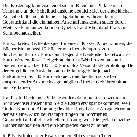
Die Kostenlogik unterscheidet sich in Rheinland-Pfalz je nach
Teilnahme an der Schulbuchausleihe deutlich: Bei der entgeltlichen
Ausleihe fällt eine jährliche Leihgebühr an, während beim
Gebrauchtkauf die einmaligen Anschaffungskosten später durch
Weiterverkauf sinken können (Quelle: Land Rheinland-Pfalz zur
Schulbuchausleihe).
Ein konkretes Rechenbeispiel für eine 7. Klasse: Angenommen, die
Bücherliste umfasst 10 Bücher mit einem Neupreis von
durchschnittlich 25 Euro, dann liegen die Neukosten bei etwa 250
Euro. Werden diese Titel gebraucht für 40-60 Prozent gekauft,
landen Sie grob bei 100-150 Euro, plus Versand oder Abholung. Bei
der entgeltlichen Ausleihe kann die Jahresgebühr je nach
Einkommen bis 130 Euro betragen, unentgeltlich ist sie bei
entsprechender Anspruchslage möglich (Quelle: Gebührenrahmen
und Verfahren).
Kauf ist in Rheinland-Pfalz besonders dann praktisch, wenn ein
Schulwechsel ansteht und Sie die Listen erst spät bekommen, weil
Online-Kauf und Abholung flexibler sind als feste Ausgabetermine
der Ausleihe. Auch bei Nachprüfungen im Sommer ist
Gebrauchtkauf oft die schnellere Lösung, weil Sie gezielt einzelne
Bücher nachkaufen statt ein komplettes Paket zu leihen.
In Privatschulen oder Ersatzschulen gibt es je nach Träger