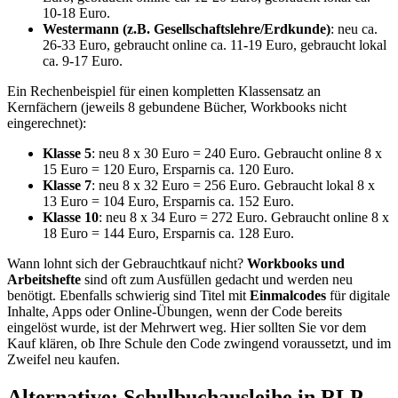
10-18 Euro.
Westermann (z.B. Gesellschaftslehre/Erdkunde)
: neu ca.
26-33 Euro, gebraucht online ca. 11-19 Euro, gebraucht lokal
ca. 9-17 Euro.
Ein Rechenbeispiel für einen kompletten Klassensatz an
Kernfächern (jeweils 8 gebundene Bücher, Workbooks nicht
eingerechnet):
Klasse 5
: neu 8 x 30 Euro = 240 Euro. Gebraucht online 8 x
15 Euro = 120 Euro, Ersparnis ca. 120 Euro.
Klasse 7
: neu 8 x 32 Euro = 256 Euro. Gebraucht lokal 8 x
13 Euro = 104 Euro, Ersparnis ca. 152 Euro.
Klasse 10
: neu 8 x 34 Euro = 272 Euro. Gebraucht online 8 x
18 Euro = 144 Euro, Ersparnis ca. 128 Euro.
Wann lohnt sich der Gebrauchtkauf nicht?
Workbooks und
Arbeitshefte
sind oft zum Ausfüllen gedacht und werden neu
benötigt. Ebenfalls schwierig sind Titel mit
Einmalcodes
für digitale
Inhalte, Apps oder Online-Übungen, wenn der Code bereits
eingelöst wurde, ist der Mehrwert weg. Hier sollten Sie vor dem
Kauf klären, ob Ihre Schule den Code zwingend voraussetzt, und im
Zweifel neu kaufen.
Alternative: Schulbuchausleihe in RLP