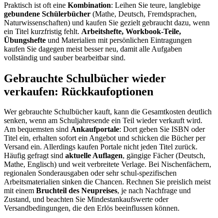
Praktisch ist oft eine
Kombination
: Leihen Sie teure, langlebige
gebundene Schülerbücher
(Mathe, Deutsch, Fremdsprachen,
Naturwissenschaften) und kaufen Sie gezielt gebraucht dazu, wenn
ein Titel kurzfristig fehlt.
Arbeitshefte, Workbook-Teile,
Übungshefte
und Materialien mit persönlichen Eintragungen
kaufen Sie dagegen meist besser neu, damit alle Aufgaben
vollständig und sauber bearbeitbar sind.
Gebrauchte Schulbücher wieder
verkaufen: Rückkaufoptionen
Wer gebrauchte Schulbücher kauft, kann die Gesamtkosten deutlich
senken, wenn am Schuljahresende ein Teil wieder verkauft wird.
Am bequemsten sind
Ankaufportale
: Dort geben Sie ISBN oder
Titel ein, erhalten sofort ein Angebot und schicken die Bücher per
Versand ein. Allerdings kaufen Portale nicht jeden Titel zurück.
Häufig gefragt sind
aktuelle Auflagen
, gängige Fächer (Deutsch,
Mathe, Englisch) und weit verbreitete Verlage. Bei Nischenfächern,
regionalen Sonderausgaben oder sehr schul-spezifischen
Arbeitsmaterialien sinken die Chancen. Rechnen Sie preislich meist
mit einem
Bruchteil des Neupreises
, je nach Nachfrage und
Zustand, und beachten Sie Mindestankaufswerte oder
Versandbedingungen, die den Erlös beeinflussen können.