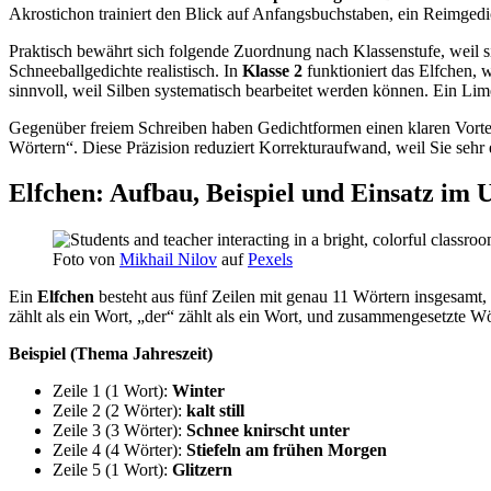
Akrostichon trainiert den Blick auf Anfangsbuchstaben, ein Reimgedic
Praktisch bewährt sich folgende Zuordnung nach Klassenstufe, weil s
Schneeballgedichte realistisch. In
Klasse 2
funktioniert das Elfchen, 
sinnvoll, weil Silben systematisch bearbeitet werden können. Ein Lime
Gegenüber freiem Schreiben haben Gedichtformen einen klaren Vorteil:
Wörtern“. Diese Präzision reduziert Korrekturaufwand, weil Sie sehr 
Elfchen: Aufbau, Beispiel und Einsatz im 
Foto von
Mikhail Nilov
auf
Pexels
Ein
Elfchen
besteht aus fünf Zeilen mit genau 11 Wörtern insgesamt
zählt als ein Wort, „der“ zählt als ein Wort, und zusammengesetzte W
Beispiel (Thema Jahreszeit)
Zeile 1 (1 Wort):
Winter
Zeile 2 (2 Wörter):
kalt
still
Zeile 3 (3 Wörter):
Schnee
knirscht
unter
Zeile 4 (4 Wörter):
Stiefeln
am
frühen
Morgen
Zeile 5 (1 Wort):
Glitzern