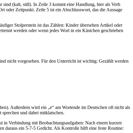
 sind (kalt, still). In Zeile 3 kommt eine Handlung, hier als Verb
Ort oder Zeitpunkt. Zeile 5 ist ein Abschlusswort, das die Aussage
figer Stolperstein ist das Zählen: Kinder übersehen Artikel oder
getrennt werden oder wenn jedes Wort in ein Kästchen geschrieben
sind nicht vorgesehen. Für den Unterricht ist wichtig: Gezählt werden
ilben). Außerdem wird ein „e“ am Wortende im Deutschen oft nicht als
ut sprechen und dabei mitklatschen.
u gut in Verbindung mit Beobachtungsaufgaben: Nach einem kurzen
araus ein 5-7-5 Gedicht. Als Kontrolle hilft eine feste Routine: