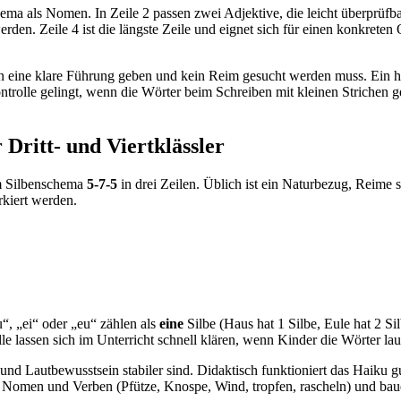
hema als Nomen. In Zeile 2 passen zwei Adjektive, die leicht überprüfbar
den. Zeile 4 ist die längste Zeile und eignet sich für einen konkreten 
en eine klare Führung geben und kein Reim gesucht werden muss. Ein häu
trolle gelingt, wenn die Wörter beim Schreiben mit kleinen Strichen 
Dritt- und Viertklässler
em Silbenschema
5-7-5
in drei Zeilen. Üblich ist ein Naturbezug, Reime 
rkiert werden.
“, „ei“ oder „eu“ zählen als
eine
Silbe (Haus hat 1 Silbe, Eule hat 2 S
älle lassen sich im Unterricht schnell klären, wenn Kinder die Wörter la
 und Lautbewusstsein stabiler sind. Didaktisch funktioniert das Haik
men und Verben (Pfütze, Knospe, Wind, tropfen, rascheln) und bauen d