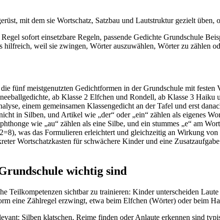
erüst, mit dem sie Wortschatz, Satzbau und Lautstruktur gezielt üben, 
r Regel sofort einsetzbare Regeln, passende Gedichte Grundschule Beis
rs hilfreich, weil sie zwingen, Wörter auszuwählen, Wörter zu zählen o
die fünf meistgenutzten Gedichtformen in der Grundschule mit festen 
neeballgedichte, ab Klasse 2 Elfchen und Rondell, ab Klasse 3 Haiku 
nalyse, einem gemeinsamen Klassengedicht an der Tafel und erst danach 
nicht in Silben, und Artikel wie „der“ oder „ein“ zählen als eigenes Wor
phthonge wie „au“ zählen als eine Silbe, und ein stummes „e“ am Worten
2=8), was das Formulieren erleichtert und gleichzeitig an Wirkung von
kreter Wortschatzkasten für schwächere Kinder und eine Zusatzaufgabe 
Grundschule wichtig sind
e Teilkompetenzen sichtbar zu trainieren: Kinder unterscheiden Laute
orm eine Zählregel erzwingt, etwa beim Elfchen (Wörter) oder beim Hai
levant: Silben klatschen, Reime finden oder Anlaute erkennen sind typi