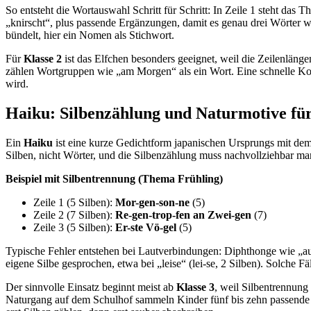
So entsteht die Wortauswahl Schritt für Schritt: In Zeile 1 steht das T
„knirscht“, plus passende Ergänzungen, damit es genau drei Wörter wer
bündelt, hier ein Nomen als Stichwort.
Für
Klasse 2
ist das Elfchen besonders geeignet, weil die Zeilenläng
zählen Wortgruppen wie „am Morgen“ als ein Wort. Eine schnelle Kon
wird.
Haiku: Silbenzählung und Naturmotive für 
Ein
Haiku
ist eine kurze Gedichtform japanischen Ursprungs mit d
Silben, nicht Wörter, und die Silbenzählung muss nachvollziehbar ma
Beispiel mit Silbentrennung (Thema Frühling)
Zeile 1 (5 Silben):
Mor-gen-son-ne
(5)
Zeile 2 (7 Silben):
Re-gen-trop-fen
an
Zwei-gen
(7)
Zeile 3 (5 Silben):
Er-ste
Vö-gel
(5)
Typische Fehler entstehen bei Lautverbindungen: Diphthonge wie „au
eigene Silbe gesprochen, etwa bei „leise“ (lei-se, 2 Silben). Solche F
Der sinnvolle Einsatz beginnt meist ab
Klasse 3
, weil Silbentrennung
Naturgang auf dem Schulhof sammeln Kinder fünf bis zehn passende No