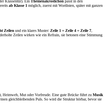
der Klassentür). Ein
Themenakrostichon
passt in den
ereits
ab Klasse 1
möglich, zuerst mit Wortlisten, später mit ganzen
ht Zeilen
und ein klares Muster:
Zeile 1 = Zeile 4 = Zeile 7
,
ederholte Zeilen wirken wie ein Refrain, sie betonen eine Stimmung
t, Heimweh, Mut oder Vorfreude. Eine gute Brücke führt zu
Musik
nen gleichbleibenden Puls. So wird die Struktur hörbar, bevor sie