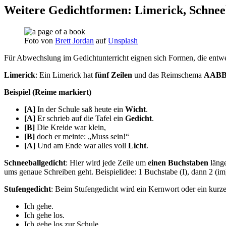
Weitere Gedichtformen: Limerick, Schneeb
Foto von
Brett Jordan
auf
Unsplash
Für Abwechslung im Gedichtunterricht eignen sich Formen, die entwed
Limerick
: Ein Limerick hat
fünf Zeilen
und das Reimschema
AAB
Beispiel (Reime markiert)
[A]
In der Schule saß heute ein
Wicht
.
[A]
Er schrieb auf die Tafel ein
Gedicht
.
[B]
Die Kreide war klein,
[B]
doch er meinte: „Muss sein!“
[A]
Und am Ende war alles voll
Licht
.
Schneeballgedicht
: Hier wird jede Zeile um
einen Buchstaben
länge
ums genaue Schreiben geht. Beispielidee: 1 Buchstabe (I), dann 2 (im), 
Stufengedicht
: Beim Stufengedicht wird ein Kernwort oder ein kurze
Ich gehe.
Ich gehe los.
Ich gehe los zur Schule.