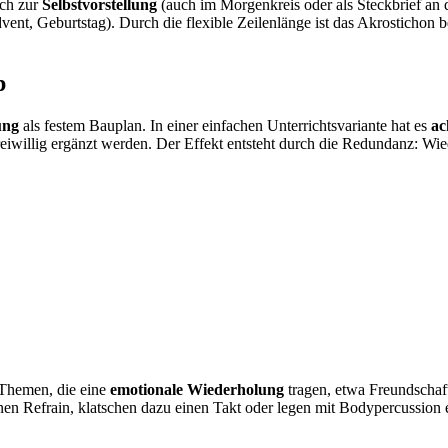
ich zur
Selbstvorstellung
(auch im Morgenkreis oder als Steckbrief an 
vent, Geburtstag). Durch die flexible Zeilenlänge ist das Akrostichon b
p
ung
als festem Bauplan. In einer einfachen Unterrichtsvariante hat es
ac
reiwillig ergänzt werden. Der Effekt entsteht durch die Redundanz: Wi
 Themen, die eine
emotionale Wiederholung
tragen, etwa Freundschaf
en Refrain, klatschen dazu einen Takt oder legen mit Bodypercussion ei