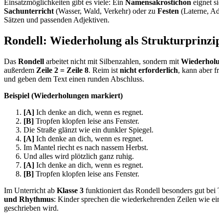
Einsatzmöglichkeiten gibt es viele: Ein
Namensakrostichon
eignet s
Sachunterricht
(Wasser, Wald, Verkehr) oder zu
Festen
(Laterne, Ad
Sätzen und passenden Adjektiven.
Rondell: Wiederholung als Strukturprinzi
Das
Rondell
arbeitet nicht mit Silbenzahlen, sondern mit
Wiederhol
außerdem
Zeile 2 = Zeile 8
. Reim ist
nicht erforderlich
, kann aber f
und geben dem Text einen runden Abschluss.
Beispiel (Wiederholungen markiert)
[A]
Ich denke an dich, wenn es regnet.
[B]
Tropfen klopfen leise ans Fenster.
Die Straße glänzt wie ein dunkler Spiegel.
[A]
Ich denke an dich, wenn es regnet.
Im Mantel riecht es nach nassem Herbst.
Und alles wird plötzlich ganz ruhig.
[A]
Ich denke an dich, wenn es regnet.
[B]
Tropfen klopfen leise ans Fenster.
Im Unterricht ab
Klasse 3
funktioniert das Rondell besonders gut bei
und Rhythmus
: Kinder sprechen die wiederkehrenden Zeilen wie ein
geschrieben wird.