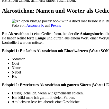
erst Silben zählen, dann erst sauber abschreiben.
Akrostichon: Namen und Wörter als Gedic
Foto von
Arsonela K
auf
Pexels
Ein
Akrostichon
ist eine Gedichtform, bei der die
Anfangsbuchstab
sie haben
keine feste Länge
und dürfen aus einem Wort, einer Wortgr
kontrolliert werden müssen.
Beispiel 1: Einfaches Akrostichon mit Einzelwörtern (Wort: SO
S
ommer
O
bst
N
atur
N
ebel
E
is
Beispiel 2: Erweitertes Akrostichon mit ganzen Sätzen (Wort: L
L
ustig lache ich, wenn wir gemeinsam spielen.
E
in Bild male ich gern mit vielen Farben.
A
m liebsten lese ich abends eine Geschichte.