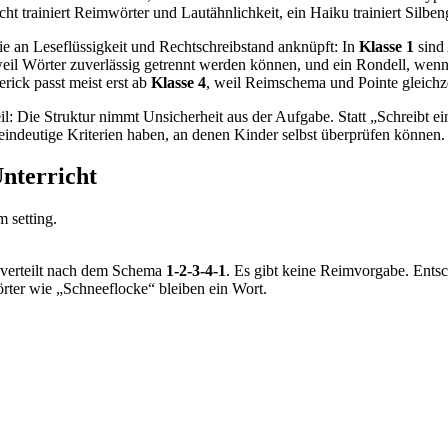
ht trainiert Reimwörter und Lautähnlichkeit, ein Haiku trainiert Silben
ie an Leseflüssigkeit und Rechtschreibstand anknüpft: In
Klasse 1
sind 
weil Wörter zuverlässig getrennt werden können, und ein Rondell, we
rick passt meist erst ab
Klasse 4
, weil Reimschema und Pointe gleichz
 Die Struktur nimmt Unsicherheit aus der Aufgabe. Statt „Schreibt ein 
eindeutige Kriterien haben, an denen Kinder selbst überprüfen können.
Unterricht
, verteilt nach dem Schema
1-2-3-4-1
. Es gibt keine Reimvorgabe. Entsc
örter wie „Schneeflocke“ bleiben ein Wort.