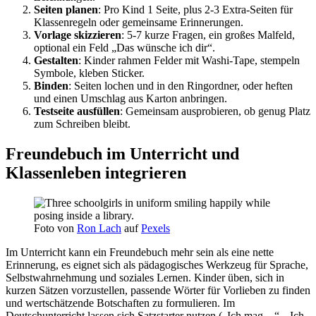
Seiten planen
: Pro Kind 1 Seite, plus 2-3 Extra-Seiten für
Klassenregeln oder gemeinsame Erinnerungen.
Vorlage skizzieren
: 5-7 kurze Fragen, ein großes Malfeld,
optional ein Feld „Das wünsche ich dir“.
Gestalten
: Kinder rahmen Felder mit Washi-Tape, stempeln
Symbole, kleben Sticker.
Binden
: Seiten lochen und in den Ringordner, oder heften
und einen Umschlag aus Karton anbringen.
Testseite ausfüllen
: Gemeinsam ausprobieren, ob genug Platz
zum Schreiben bleibt.
Freundebuch im Unterricht und
Klassenleben integrieren
Foto von
Ron Lach
auf
Pexels
Im Unterricht kann ein Freundebuch mehr sein als eine nette
Erinnerung, es eignet sich als pädagogisches Werkzeug für Sprache,
Selbstwahrnehmung und soziales Lernen. Kinder üben, sich in
kurzen Sätzen vorzustellen, passende Wörter für Vorlieben zu finden
und wertschätzende Botschaften zu formulieren. Im
Deutschunterricht lassen sich Satzstarter nutzen („Ich mag…“, „Ich