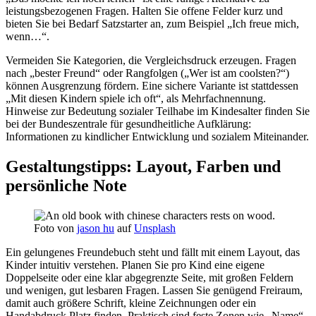
leistungsbezogenen Fragen. Halten Sie offene Felder kurz und
bieten Sie bei Bedarf Satzstarter an, zum Beispiel „Ich freue mich,
wenn…“.
Vermeiden Sie Kategorien, die Vergleichsdruck erzeugen. Fragen
nach „bester Freund“ oder Rangfolgen („Wer ist am coolsten?“)
können Ausgrenzung fördern. Eine sichere Variante ist stattdessen
„Mit diesen Kindern spiele ich oft“, als Mehrfachnennung.
Hinweise zur Bedeutung sozialer Teilhabe im Kindesalter finden Sie
bei der Bundeszentrale für gesundheitliche Aufklärung:
Informationen zu kindlicher Entwicklung und sozialem Miteinander.
Gestaltungstipps: Layout, Farben und
persönliche Note
Foto von
jason hu
auf
Unsplash
Ein gelungenes Freundebuch steht und fällt mit einem Layout, das
Kinder intuitiv verstehen. Planen Sie pro Kind eine eigene
Doppelseite oder eine klar abgegrenzte Seite, mit großen Feldern
und wenigen, gut lesbaren Fragen. Lassen Sie genügend Freiraum,
damit auch größere Schrift, kleine Zeichnungen oder ein
Handabdruck Platz finden. Praktisch sind feste Zonen wie „Name“,