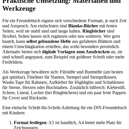
Praktische Umsetzung: Materialien und
Werkzeuge
Für ein Freundebuch eignen sich verschiedene Formate, je nach Zeit
und Anspruch. Am einfachsten sind
Blanko-Bücher
mit festen
Seiten, weil sie stabil sind und lange halten.
Ringbücher
sind
flexibel, Seiten lassen sich ergänzen oder neu sortieren. Wer gern
bastelt, kann
selbst gebundene Hefte
aus gefalteten Blättern und
einem Umschlagkarton erstellen, das wirkt besonders persönlich.
Alternativ bieten sich
digitale Vorlagen zum Ausdrucken
an, sie
sind schnell angepasst, zum Beispiel mit größerer Schrift oder mehr
Freifeldern.
Als Werkzeuge bewähren sich: Filzstifte und Buntstifte (am besten
gut spitzbar), Fineliner für Namen, Stempel und Stempelkissen,
Washi-Tape für Rahmen, Aufkleber für Highlights und Schablonen
für Sterne, Herzen oder Buchstaben. Zusätzlich hilfreich: Klebestift,
Schere, Lineal, Locher (bei Ringbüchern) und ein paar feste Pappen
für Cover und Rückseite.
Eine einfache Schritt-für-Schritt-Anleitung für ein DIY-Freundebuch
mit Kindern:
Format festlegen
: A5 ist handlich, A4 bietet mehr Platz für
Zeichnungen.