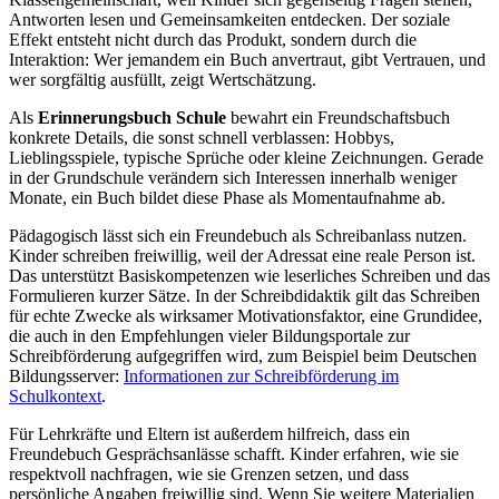
Antworten lesen und Gemeinsamkeiten entdecken. Der soziale
Effekt entsteht nicht durch das Produkt, sondern durch die
Interaktion: Wer jemandem ein Buch anvertraut, gibt Vertrauen, und
wer sorgfältig ausfüllt, zeigt Wertschätzung.
Als
Erinnerungsbuch Schule
bewahrt ein Freundschaftsbuch
konkrete Details, die sonst schnell verblassen: Hobbys,
Lieblingsspiele, typische Sprüche oder kleine Zeichnungen. Gerade
in der Grundschule verändern sich Interessen innerhalb weniger
Monate, ein Buch bildet diese Phase als Momentaufnahme ab.
Pädagogisch lässt sich ein Freundebuch als Schreibanlass nutzen.
Kinder schreiben freiwillig, weil der Adressat eine reale Person ist.
Das unterstützt Basiskompetenzen wie leserliches Schreiben und das
Formulieren kurzer Sätze. In der Schreibdidaktik gilt das Schreiben
für echte Zwecke als wirksamer Motivationsfaktor, eine Grundidee,
die auch in den Empfehlungen vieler Bildungsportale zur
Schreibförderung aufgegriffen wird, zum Beispiel beim Deutschen
Bildungsserver:
Informationen zur Schreibförderung im
Schulkontext
.
Für Lehrkräfte und Eltern ist außerdem hilfreich, dass ein
Freundebuch Gesprächsanlässe schafft. Kinder erfahren, wie sie
respektvoll nachfragen, wie sie Grenzen setzen, und dass
persönliche Angaben freiwillig sind. Wenn Sie weitere Materialien