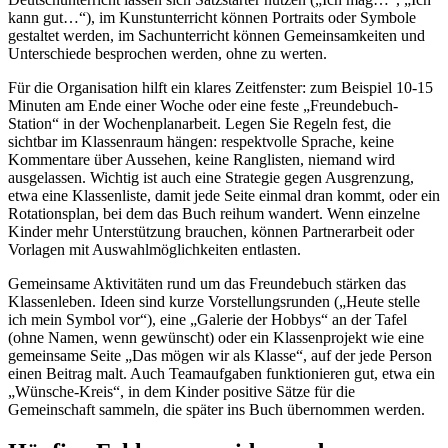
kann gut…“), im Kunstunterricht können Portraits oder Symbole
gestaltet werden, im Sachunterricht können Gemeinsamkeiten und
Unterschiede besprochen werden, ohne zu werten.
Für die Organisation hilft ein klares Zeitfenster: zum Beispiel 10-15
Minuten am Ende einer Woche oder eine feste „Freundebuch-
Station“ in der Wochenplanarbeit. Legen Sie Regeln fest, die
sichtbar im Klassenraum hängen: respektvolle Sprache, keine
Kommentare über Aussehen, keine Ranglisten, niemand wird
ausgelassen. Wichtig ist auch eine Strategie gegen Ausgrenzung,
etwa eine Klassenliste, damit jede Seite einmal dran kommt, oder ein
Rotationsplan, bei dem das Buch reihum wandert. Wenn einzelne
Kinder mehr Unterstützung brauchen, können Partnerarbeit oder
Vorlagen mit Auswahlmöglichkeiten entlasten.
Gemeinsame Aktivitäten rund um das Freundebuch stärken das
Klassenleben. Ideen sind kurze Vorstellungsrunden („Heute stelle
ich mein Symbol vor“), eine „Galerie der Hobbys“ an der Tafel
(ohne Namen, wenn gewünscht) oder ein Klassenprojekt wie eine
gemeinsame Seite „Das mögen wir als Klasse“, auf der jede Person
einen Beitrag malt. Auch Teamaufgaben funktionieren gut, etwa ein
„Wünsche-Kreis“, in dem Kinder positive Sätze für die
Gemeinschaft sammeln, die später ins Buch übernommen werden.