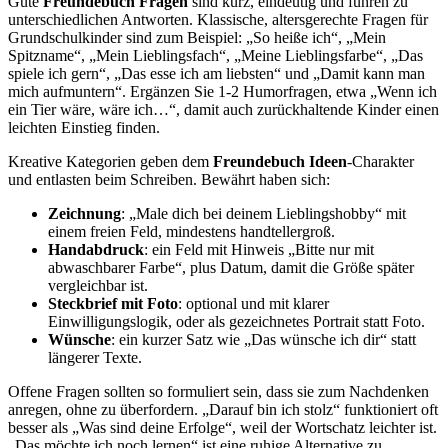
Gute
Freundebuch Fragen
sind kurz, eindeutig und führen zu
unterschiedlichen Antworten. Klassische, altersgerechte Fragen für
Grundschulkinder sind zum Beispiel: „So heiße ich“, „Mein
Spitzname“, „Mein Lieblingsfach“, „Meine Lieblingsfarbe“, „Das
spiele ich gern“, „Das esse ich am liebsten“ und „Damit kann man
mich aufmuntern“. Ergänzen Sie 1-2 Humorfragen, etwa „Wenn ich
ein Tier wäre, wäre ich…“, damit auch zurückhaltende Kinder einen
leichten Einstieg finden.
Kreative Kategorien geben dem
Freundebuch Ideen
-Charakter
und entlasten beim Schreiben. Bewährt haben sich:
Zeichnung
: „Male dich bei deinem Lieblingshobby“ mit
einem freien Feld, mindestens handtellergroß.
Handabdruck
: ein Feld mit Hinweis „Bitte nur mit
abwaschbarer Farbe“, plus Datum, damit die Größe später
vergleichbar ist.
Steckbrief mit Foto
: optional und mit klarer
Einwilligungslogik, oder als gezeichnetes Portrait statt Foto.
Wünsche
: ein kurzer Satz wie „Das wünsche ich dir“ statt
längerer Texte.
Offene Fragen sollten so formuliert sein, dass sie zum Nachdenken
anregen, ohne zu überfordern. „Darauf bin ich stolz“ funktioniert oft
besser als „Was sind deine Erfolge“, weil der Wortschatz leichter ist.
„Das möchte ich noch lernen“ ist eine ruhige Alternative zu