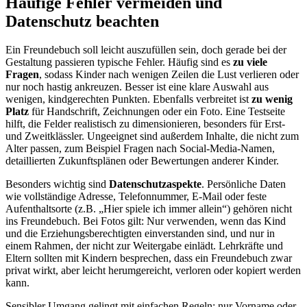
Häufige Fehler vermeiden und
Datenschutz beachten
Ein Freundebuch soll leicht auszufüllen sein, doch gerade bei der
Gestaltung passieren typische Fehler. Häufig sind es
zu viele
Fragen
, sodass Kinder nach wenigen Zeilen die Lust verlieren oder
nur noch hastig ankreuzen. Besser ist eine klare Auswahl aus
wenigen, kindgerechten Punkten. Ebenfalls verbreitet ist
zu wenig
Platz
für Handschrift, Zeichnungen oder ein Foto. Eine Testseite
hilft, die Felder realistisch zu dimensionieren, besonders für Erst-
und Zweitklässler. Ungeeignet sind außerdem Inhalte, die nicht zum
Alter passen, zum Beispiel Fragen nach Social-Media-Namen,
detaillierten Zukunftsplänen oder Bewertungen anderer Kinder.
Besonders wichtig sind
Datenschutzaspekte
. Persönliche Daten
wie vollständige Adresse, Telefonnummer, E-Mail oder feste
Aufenthaltsorte (z.B. „Hier spiele ich immer allein“) gehören nicht
ins Freundebuch. Bei Fotos gilt: Nur verwenden, wenn das Kind
und die Erziehungsberechtigten einverstanden sind, und nur in
einem Rahmen, der nicht zur Weitergabe einlädt. Lehrkräfte und
Eltern sollten mit Kindern besprechen, dass ein Freundebuch zwar
privat wirkt, aber leicht herumgereicht, verloren oder kopiert werden
kann.
Sensibler Umgang gelingt mit einfachen Regeln: nur Vorname oder